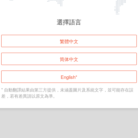
頁面無法顯示
選擇語言
發生錯誤！請登入並再試一次或回到主頁。
繁體中文
登入
简体中文
返回首頁
English*
* 自動翻譯結果由第三方提供，未涵蓋圖片及系統文字，並可能存在誤
差，若有差異請以原文為準。