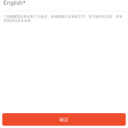
English*
發生錯誤！請登入並再試一次或回到主
頁。
* 自動翻譯結果由第三方提供，未涵蓋圖片及系統文字，並可能存在誤差，若有
差異請以原文為準。
登入
返回首頁
確定
ID: 60580bdb276-cbaa-4177-a912-e430f801e046