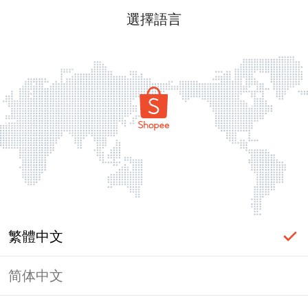
選擇語言
繁體中文
简体中文
頁面無法顯示