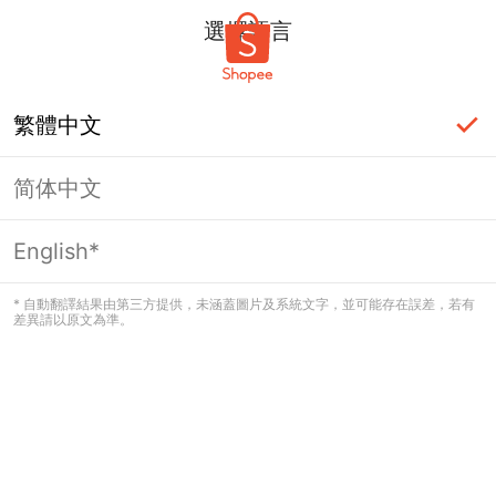
選擇語言
繁體中文
简体中文
頁面無法顯示