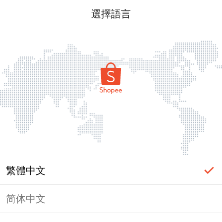
選擇語言
繁體中文
简体中文
頁面無法顯示