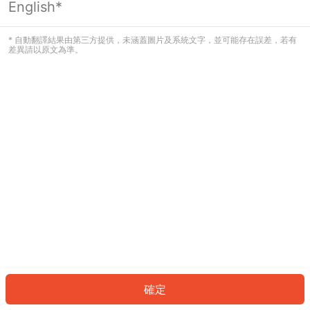
English*
發生錯誤！請登入並再試一次或回到主
頁。
* 自動翻譯結果由第三方提供，未涵蓋圖片及系統文字，並可能存在誤差，若有
差異請以原文為準。
登入
返回首頁
確定
ID: 584b8a3ab70-7b82-4685-80a4-5303cf9aa005