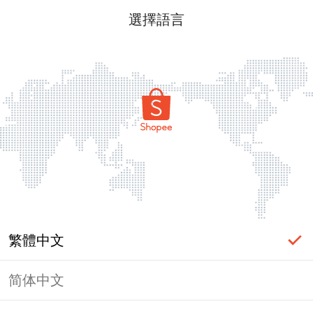
選擇語言
繁體中文
简体中文
頁面無法顯示