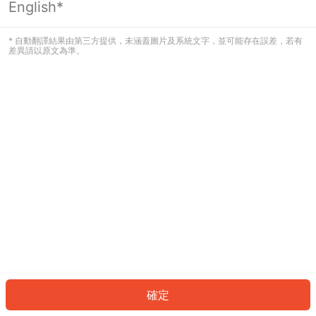
English*
發生錯誤！請登入並再試一次或回到主
頁。
* 自動翻譯結果由第三方提供，未涵蓋圖片及系統文字，並可能存在誤差，若有
差異請以原文為準。
登入
返回首頁
確定
ID: 908bc79df8f-a123-47dd-b30f-958a5ec221b9