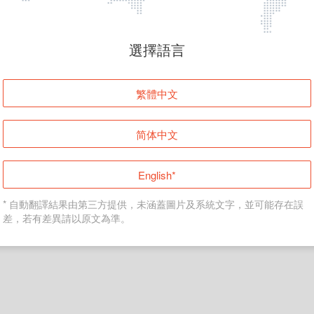
頁面無法顯示
選擇語言
發生錯誤！請登入並再試一次或回到主頁。
繁體中文
登入
简体中文
返回首頁
English*
* 自動翻譯結果由第三方提供，未涵蓋圖片及系統文字，並可能存在誤
差，若有差異請以原文為準。