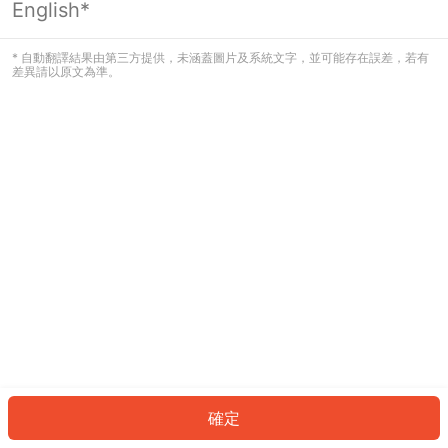
English*
發生錯誤！請登入並再試一次或回到主
頁。
* 自動翻譯結果由第三方提供，未涵蓋圖片及系統文字，並可能存在誤差，若有
差異請以原文為準。
登入
返回首頁
確定
ID: 952a2fd8a18-1f16-411a-82fb-da2a96c9c452