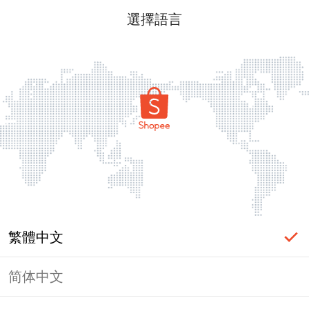
選擇語言
繁體中文
简体中文
頁面無法顯示