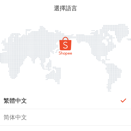
選擇語言
繁體中文
简体中文
頁面無法顯示