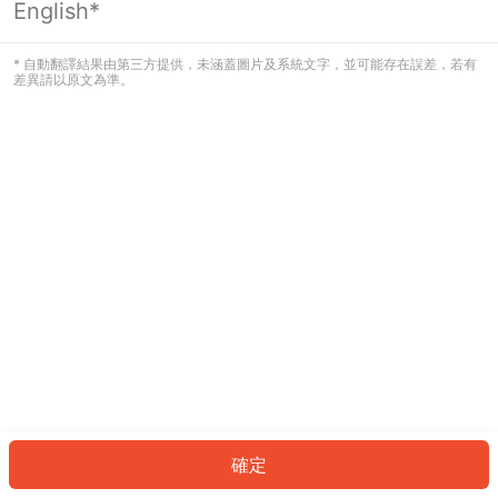
English*
發生錯誤！請登入並再試一次或回到主
頁。
* 自動翻譯結果由第三方提供，未涵蓋圖片及系統文字，並可能存在誤差，若有
差異請以原文為準。
登入
返回首頁
確定
ID: 723ff07e06f-5a3e-4650-84a5-7f7dc5c43d79