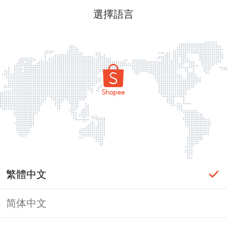
選擇語言
繁體中文
简体中文
頁面無法顯示