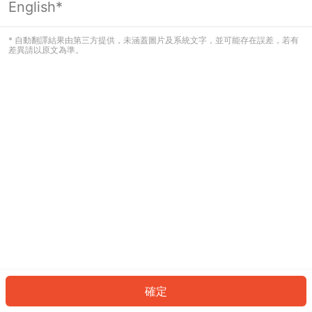
English*
發生錯誤！請登入並再試一次或回到主
頁。
* 自動翻譯結果由第三方提供，未涵蓋圖片及系統文字，並可能存在誤差，若有
差異請以原文為準。
登入
返回首頁
確定
ID: 4551d5e166-3ffc-4b57-a44f-982058301a73