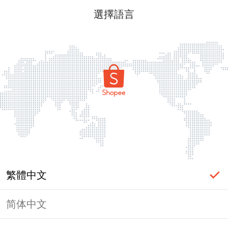
選擇語言
繁體中文
简体中文
頁面無法顯示