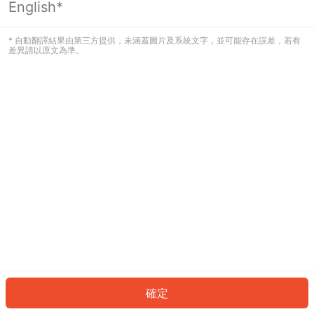
English*
發生錯誤！請登入並再試一次或回到主
頁。
* 自動翻譯結果由第三方提供，未涵蓋圖片及系統文字，並可能存在誤差，若有
差異請以原文為準。
登入
返回首頁
確定
ID: 222928b4184-16a2-45f1-a9f0-dba9f4987cd3