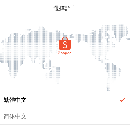
選擇語言
繁體中文
简体中文
頁面無法顯示