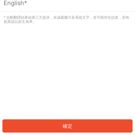
English*
發生錯誤！請登入並再試一次或回到主
頁。
* 自動翻譯結果由第三方提供，未涵蓋圖片及系統文字，並可能存在誤差，若有
差異請以原文為準。
登入
返回首頁
確定
ID: 33234b1af64-aaee-4a79-bf84-f4625500c9cf