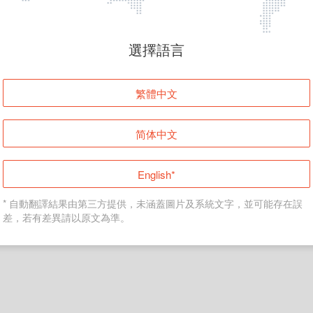
頁面無法顯示
選擇語言
發生錯誤！請登入並再試一次或回到主頁。
繁體中文
登入
简体中文
返回首頁
English*
* 自動翻譯結果由第三方提供，未涵蓋圖片及系統文字，並可能存在誤
差，若有差異請以原文為準。