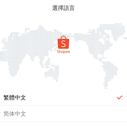
選擇語言
繁體中文
简体中文
頁面無法顯示