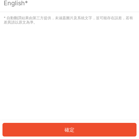
English*
發生錯誤！請登入並再試一次或回到主
頁。
* 自動翻譯結果由第三方提供，未涵蓋圖片及系統文字，並可能存在誤差，若有
差異請以原文為準。
登入
返回首頁
確定
ID: 495e9da7a4d-f217-4bb1-8bcf-02b7664396f4