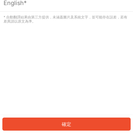
English*
發生錯誤！請登入並再試一次或回到主
頁。
* 自動翻譯結果由第三方提供，未涵蓋圖片及系統文字，並可能存在誤差，若有
差異請以原文為準。
登入
返回首頁
確定
ID: 44828cbec0f-e912-464b-8fce-5c37dab3b63b