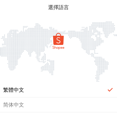
選擇語言
繁體中文
简体中文
頁面無法顯示