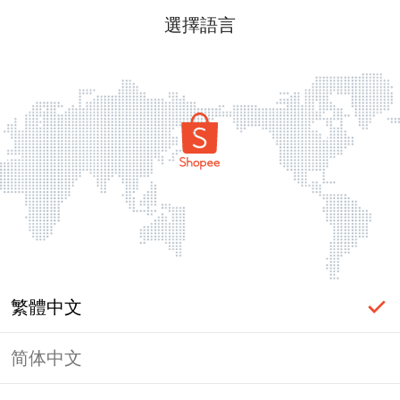
選擇語言
繁體中文
简体中文
頁面無法顯示