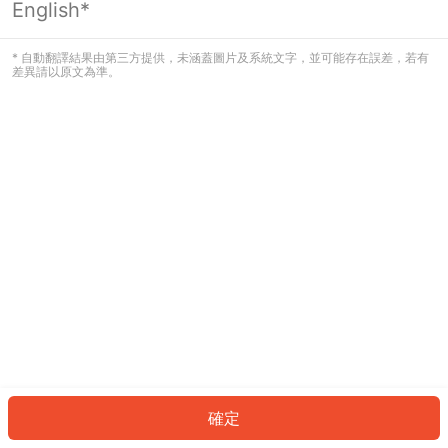
English*
發生錯誤！請登入並再試一次或回到主
頁。
* 自動翻譯結果由第三方提供，未涵蓋圖片及系統文字，並可能存在誤差，若有
差異請以原文為準。
登入
返回首頁
確定
ID: 1479b0a6a69-fe18-453d-829b-76777ae1f344