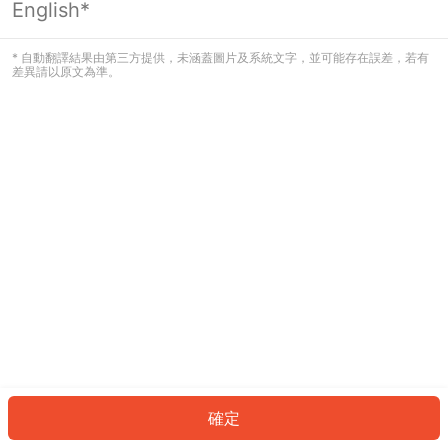
English*
發生錯誤！請登入並再試一次或回到主
頁。
* 自動翻譯結果由第三方提供，未涵蓋圖片及系統文字，並可能存在誤差，若有
差異請以原文為準。
登入
返回首頁
確定
ID: 268764346c-24fb-4109-8256-dd61258cf631