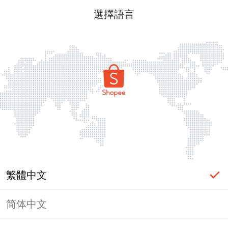
選擇語言
繁體中文
简体中文
頁面無法顯示