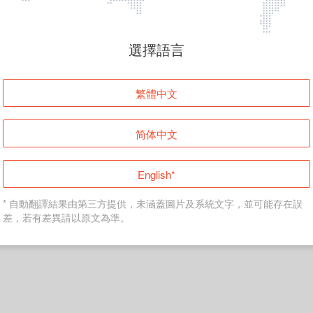
頁面無法顯示
選擇語言
發生錯誤！請登入並再試一次或回到主頁。
繁體中文
登入
简体中文
返回首頁
English*
* 自動翻譯結果由第三方提供，未涵蓋圖片及系統文字，並可能存在誤
差，若有差異請以原文為準。