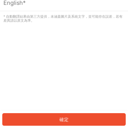
English*
發生錯誤！請登入並再試一次或回到主
頁。
* 自動翻譯結果由第三方提供，未涵蓋圖片及系統文字，並可能存在誤差，若有
差異請以原文為準。
登入
返回首頁
確定
ID: 168c32337dd-ec1f-4226-b2af-423ec2289a7e