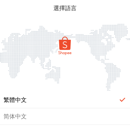
選擇語言
繁體中文
简体中文
頁面無法顯示