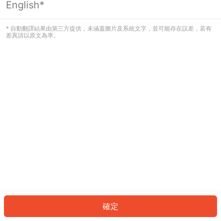
English*
發生錯誤！請登入並再試一次或回到主
頁。
* 自動翻譯結果由第三方提供，未涵蓋圖片及系統文字，並可能存在誤差，若有
差異請以原文為準。
登入
返回首頁
確定
ID: 2227462cbe0-9895-4c23-b22b-567aadb84ada