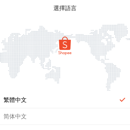
選擇語言
繁體中文
简体中文
頁面無法顯示