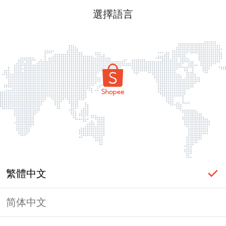
選擇語言
繁體中文
简体中文
頁面無法顯示