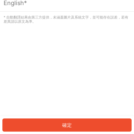
English*
發生錯誤！請登入並再試一次或回到主
頁。
* 自動翻譯結果由第三方提供，未涵蓋圖片及系統文字，並可能存在誤差，若有
差異請以原文為準。
登入
返回首頁
確定
ID: 973e56ab399-c9e5-4736-8bfc-bf59bab10d94