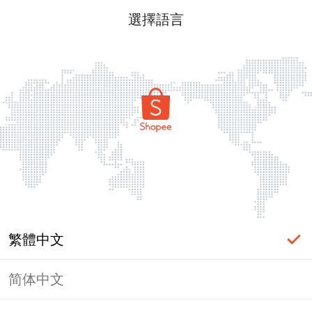
選擇語言
繁體中文
简体中文
頁面無法顯示