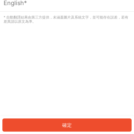
English*
發生錯誤！請登入並再試一次或回到主
頁。
* 自動翻譯結果由第三方提供，未涵蓋圖片及系統文字，並可能存在誤差，若有
差異請以原文為準。
登入
返回首頁
確定
ID: 8263bfe4f42-b39d-4abd-9620-7ce3a0ec3a44