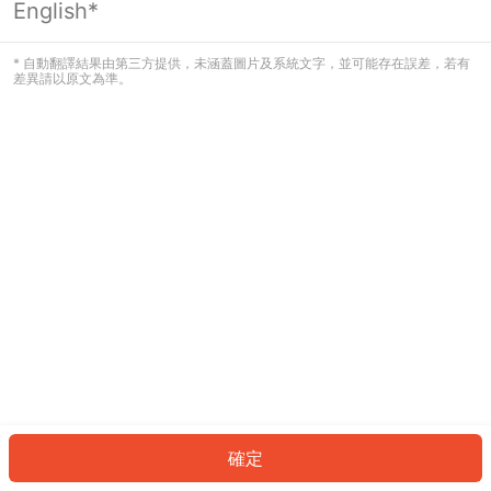
English*
發生錯誤！請登入並再試一次或回到主
頁。
* 自動翻譯結果由第三方提供，未涵蓋圖片及系統文字，並可能存在誤差，若有
差異請以原文為準。
登入
返回首頁
確定
ID: 3450bb25f37-36ed-46d7-9b2c-f47ddc5b61bd