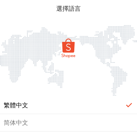
選擇語言
繁體中文
简体中文
頁面無法顯示