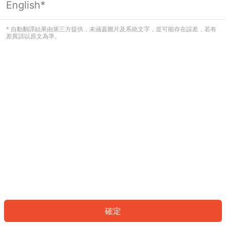
English*
發生錯誤！請登入並再試一次或回到主
頁。
* 自動翻譯結果由第三方提供，未涵蓋圖片及系統文字，並可能存在誤差，若有
差異請以原文為準。
登入
返回首頁
確定
ID: 978d4ee1fc4-2b65-4903-93c4-2f61a7832248