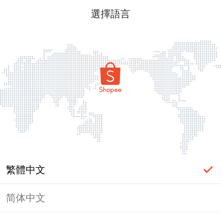
選擇語言
繁體中文
简体中文
頁面無法顯示