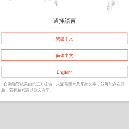
頁面無法顯示
選擇語言
發生錯誤！請登入並再試一次或回到主頁。
繁體中文
登入
简体中文
返回首頁
English*
* 自動翻譯結果由第三方提供，未涵蓋圖片及系統文字，並可能存在誤
差，若有差異請以原文為準。