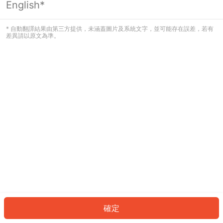
English*
發生錯誤！請登入並再試一次或回到主
頁。
* 自動翻譯結果由第三方提供，未涵蓋圖片及系統文字，並可能存在誤差，若有
差異請以原文為準。
登入
返回首頁
確定
ID: 658f6d605c-eb18-4fcc-8e42-3a44535109c4