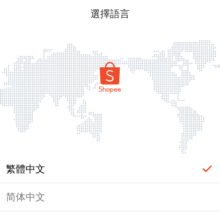
選擇語言
繁體中文
简体中文
頁面無法顯示