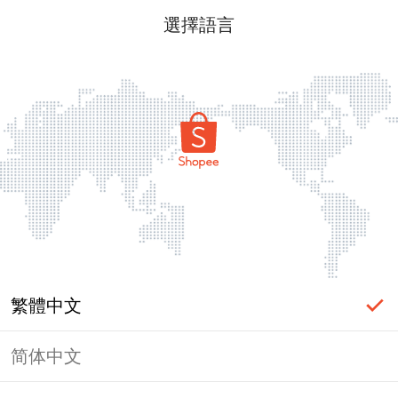
選擇語言
繁體中文
简体中文
頁面無法顯示