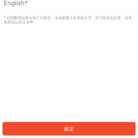
English*
發生錯誤！請登入並再試一次或回到主
頁。
* 自動翻譯結果由第三方提供，未涵蓋圖片及系統文字，並可能存在誤差，若有
差異請以原文為準。
登入
返回首頁
確定
ID: 644eb3868f4-747f-4a59-8a8c-4d737d62dfe2