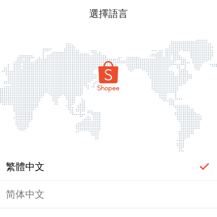
選擇語言
繁體中文
简体中文
頁面無法顯示