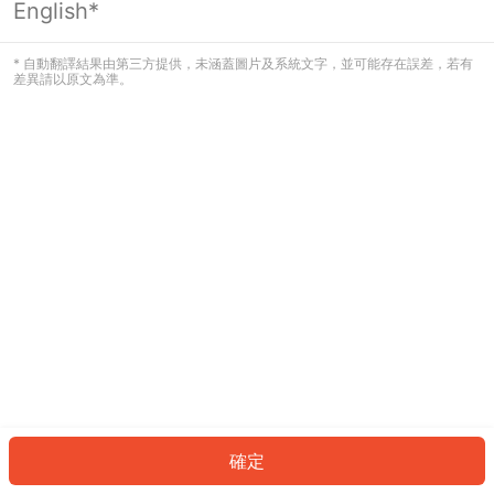
English*
發生錯誤！請登入並再試一次或回到主
頁。
* 自動翻譯結果由第三方提供，未涵蓋圖片及系統文字，並可能存在誤差，若有
差異請以原文為準。
登入
返回首頁
確定
ID: 8291e92c41-e6b0-4f7e-a533-703cdbee6661