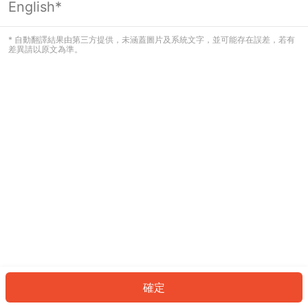
English*
發生錯誤！請登入並再試一次或回到主
頁。
* 自動翻譯結果由第三方提供，未涵蓋圖片及系統文字，並可能存在誤差，若有
差異請以原文為準。
登入
返回首頁
確定
ID: 943d1292fe7-ced2-4be8-ac58-820075c58808