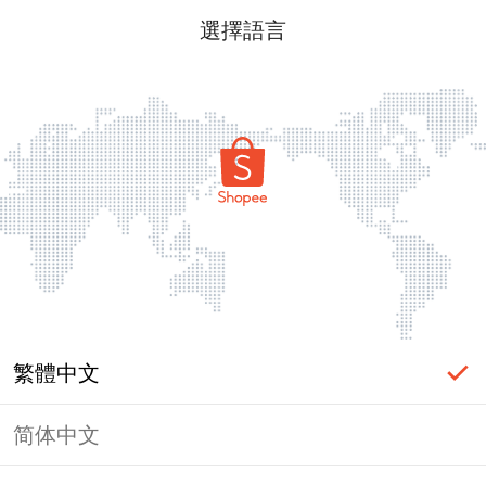
選擇語言
繁體中文
简体中文
頁面無法顯示