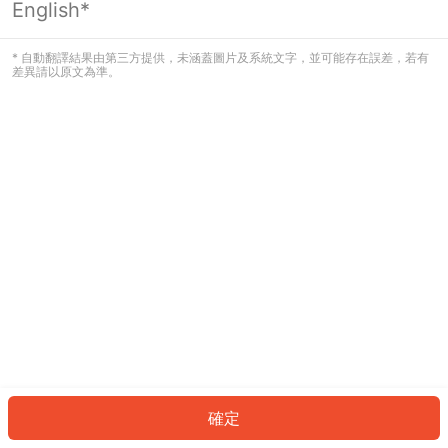
English*
發生錯誤！請登入並再試一次或回到主
頁。
* 自動翻譯結果由第三方提供，未涵蓋圖片及系統文字，並可能存在誤差，若有
差異請以原文為準。
登入
返回首頁
確定
ID: 3704f87f717-ef2b-4c95-85b4-389afec5d9bf