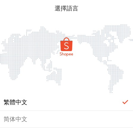
選擇語言
繁體中文
简体中文
頁面無法顯示