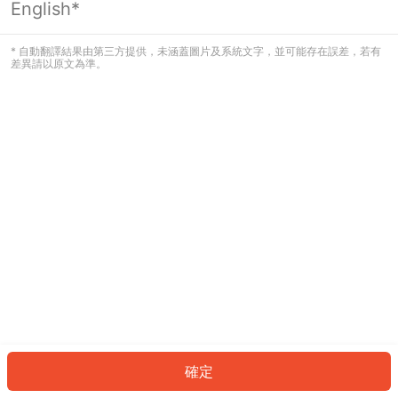
English*
發生錯誤！請登入並再試一次或回到主
頁。
* 自動翻譯結果由第三方提供，未涵蓋圖片及系統文字，並可能存在誤差，若有
差異請以原文為準。
登入
返回首頁
確定
ID: 79715f414dd-e6b9-4e94-a1be-027494f302c4