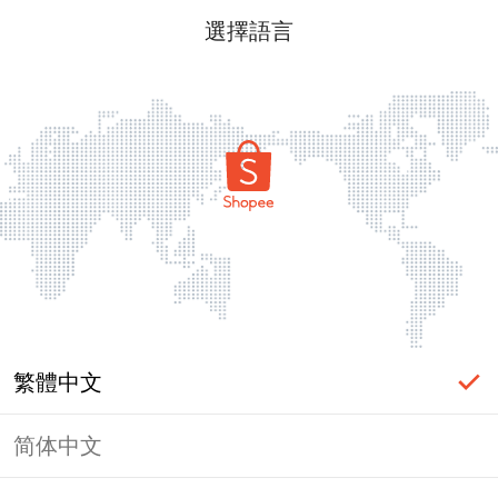
選擇語言
繁體中文
简体中文
頁面無法顯示