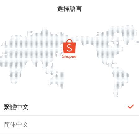
選擇語言
繁體中文
简体中文
頁面無法顯示