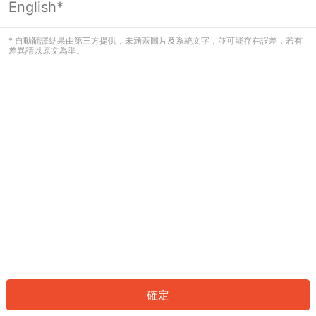
English*
發生錯誤！請登入並再試一次或回到主
頁。
* 自動翻譯結果由第三方提供，未涵蓋圖片及系統文字，並可能存在誤差，若有
差異請以原文為準。
登入
返回首頁
確定
ID: 1865fde1cc9-84f3-4236-a18c-e953c9ba37b6