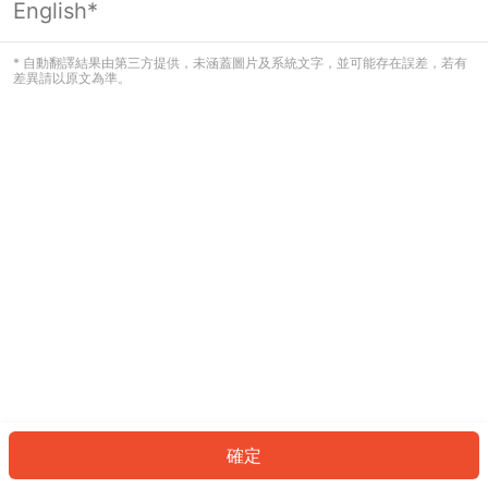
English*
發生錯誤！請登入並再試一次或回到主
頁。
* 自動翻譯結果由第三方提供，未涵蓋圖片及系統文字，並可能存在誤差，若有
差異請以原文為準。
登入
返回首頁
確定
ID: 233b533b44-3741-404b-9e56-3566b51134d4