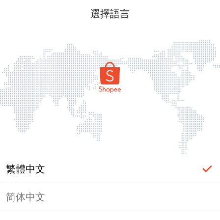
選擇語言
繁體中文
简体中文
頁面無法顯示