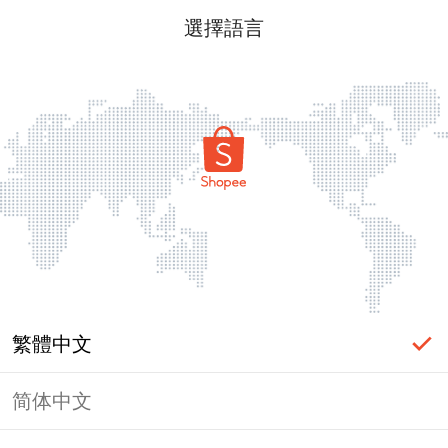
選擇語言
繁體中文
简体中文
頁面無法顯示