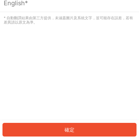
English*
發生錯誤！請登入並再試一次或回到主
頁。
* 自動翻譯結果由第三方提供，未涵蓋圖片及系統文字，並可能存在誤差，若有
差異請以原文為準。
登入
返回首頁
確定
ID: 43781ea3bfb-9d1d-43f9-bb62-28eb4e8b63de