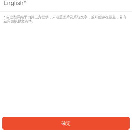
English*
發生錯誤！請登入並再試一次或回到主
頁。
* 自動翻譯結果由第三方提供，未涵蓋圖片及系統文字，並可能存在誤差，若有
差異請以原文為準。
登入
返回首頁
確定
ID: 17350fe76e8-7bfe-4981-8593-544c43fe2289