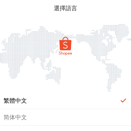
選擇語言
繁體中文
简体中文
頁面無法顯示