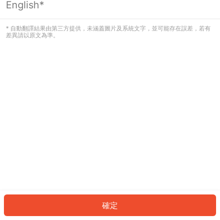
English*
發生錯誤！請登入並再試一次或回到主
頁。
* 自動翻譯結果由第三方提供，未涵蓋圖片及系統文字，並可能存在誤差，若有
差異請以原文為準。
登入
返回首頁
確定
ID: 87b9e497c1-5907-4274-8707-1750ed4d63fc