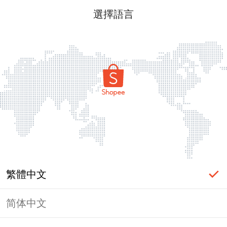
選擇語言
繁體中文
简体中文
頁面無法顯示