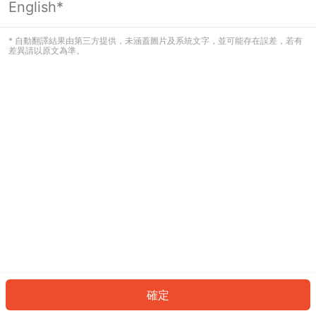
English*
發生錯誤！請登入並再試一次或回到主
頁。
* 自動翻譯結果由第三方提供，未涵蓋圖片及系統文字，並可能存在誤差，若有
差異請以原文為準。
登入
返回首頁
確定
ID: 898c5299c19-556b-4cf0-8a4c-474c5c474226