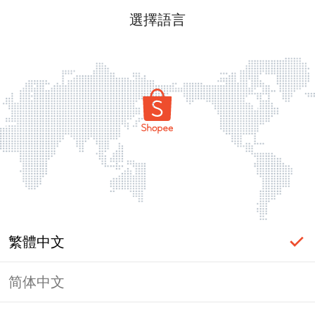
選擇語言
繁體中文
简体中文
頁面無法顯示