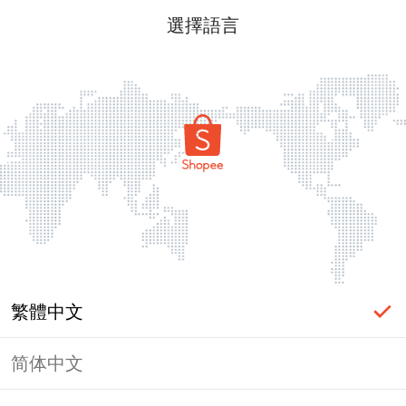
選擇語言
繁體中文
简体中文
頁面無法顯示