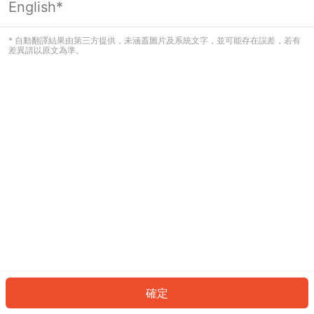
English*
發生錯誤！請登入並再試一次或回到主
頁。
* 自動翻譯結果由第三方提供，未涵蓋圖片及系統文字，並可能存在誤差，若有
差異請以原文為準。
登入
返回首頁
確定
ID: 662a29db368-fd60-48fe-97c6-bdd22343fde1