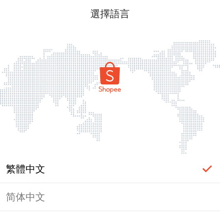
選擇語言
繁體中文
简体中文
頁面無法顯示