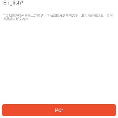
English*
發生錯誤！請登入並再試一次或回到主
頁。
* 自動翻譯結果由第三方提供，未涵蓋圖片及系統文字，並可能存在誤差，若有
差異請以原文為準。
登入
返回首頁
確定
ID: 403ea72933f-a45b-40af-a8ba-709e61bc6517