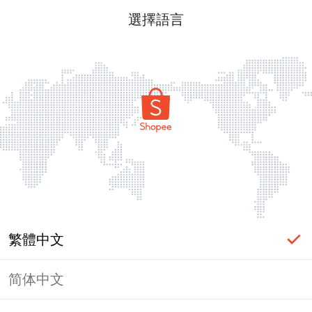
選擇語言
繁體中文
简体中文
頁面無法顯示