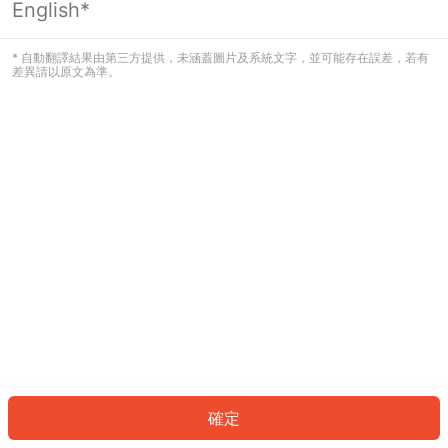
English*
發生錯誤！請登入並再試一次或回到主
頁。
* 自動翻譯結果由第三方提供，未涵蓋圖片及系統文字，並可能存在誤差，若有
差異請以原文為準。
登入
返回首頁
確定
ID: 5984830987-3d94-4a87-8fa3-0ef88e99b0dd