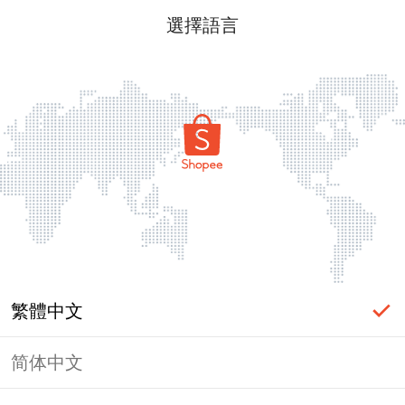
選擇語言
繁體中文
简体中文
頁面無法顯示