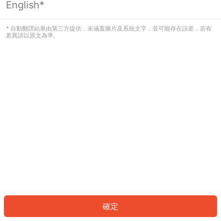
English*
發生錯誤！請登入並再試一次或回到主
頁。
* 自動翻譯結果由第三方提供，未涵蓋圖片及系統文字，並可能存在誤差，若有
差異請以原文為準。
登入
返回首頁
確定
ID: 7263b7842cb-363c-4069-8b68-951228ddbc08