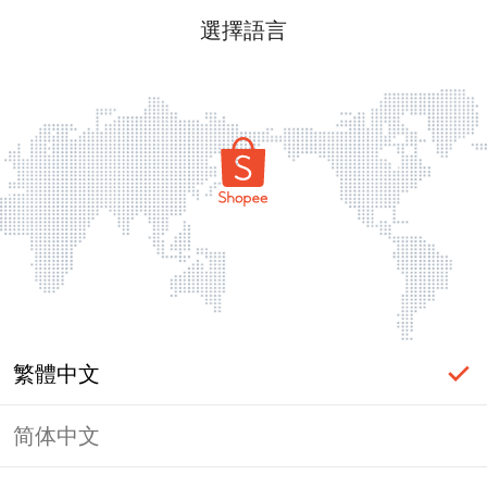
選擇語言
繁體中文
简体中文
頁面無法顯示