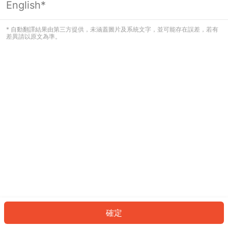
English*
發生錯誤！請登入並再試一次或回到主
頁。
* 自動翻譯結果由第三方提供，未涵蓋圖片及系統文字，並可能存在誤差，若有
差異請以原文為準。
登入
返回首頁
確定
ID: 8195840fe2b-9234-4555-b499-dbdbebfbf92e