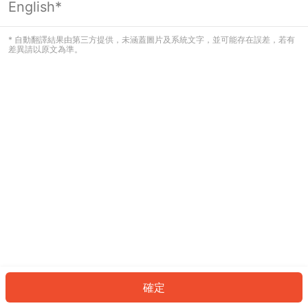
English*
發生錯誤！請登入並再試一次或回到主
頁。
* 自動翻譯結果由第三方提供，未涵蓋圖片及系統文字，並可能存在誤差，若有
差異請以原文為準。
登入
返回首頁
確定
ID: 92953df1df6-a6f7-4391-b486-b869f4ed779a