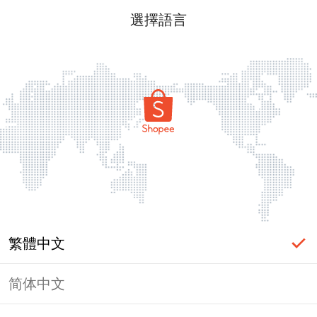
選擇語言
繁體中文
简体中文
頁面無法顯示