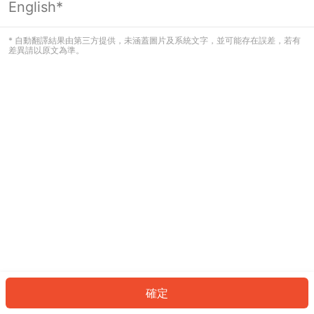
English*
發生錯誤！請登入並再試一次或回到主
頁。
* 自動翻譯結果由第三方提供，未涵蓋圖片及系統文字，並可能存在誤差，若有
差異請以原文為準。
登入
返回首頁
確定
ID: 125b5488618-e2c3-4edb-9938-3080d218d6c6