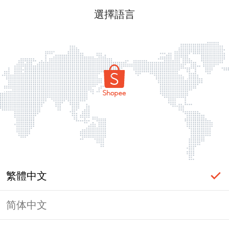
選擇語言
繁體中文
简体中文
頁面無法顯示