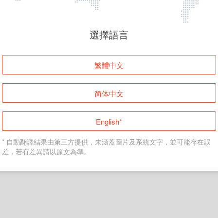
頁面無法顯示
選擇語言
發生錯誤！請登入並再試一次或回到主頁。
繁體中文
登入
简体中文
返回首頁
English*
* 自動翻譯結果由第三方提供，未涵蓋圖片及系統文字，並可能存在誤
差，若有差異請以原文為準。