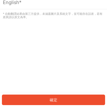
English*
發生錯誤！請登入並再試一次或回到主
頁。
* 自動翻譯結果由第三方提供，未涵蓋圖片及系統文字，並可能存在誤差，若有
差異請以原文為準。
登入
返回首頁
確定
ID: 38310a9b155-4636-4a12-a9c7-60757340b92f