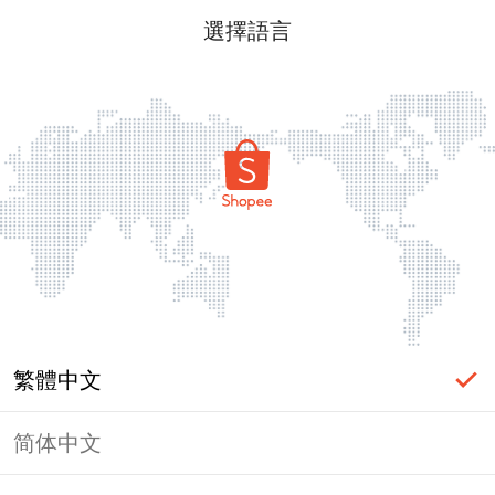
選擇語言
繁體中文
简体中文
頁面無法顯示