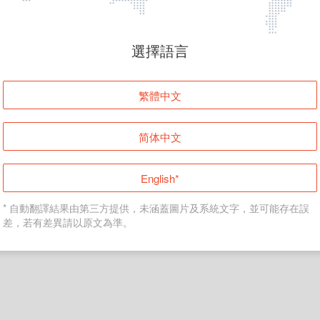
頁面無法顯示
選擇語言
發生錯誤！請登入並再試一次或回到主頁。
繁體中文
登入
简体中文
返回首頁
English*
* 自動翻譯結果由第三方提供，未涵蓋圖片及系統文字，並可能存在誤
差，若有差異請以原文為準。