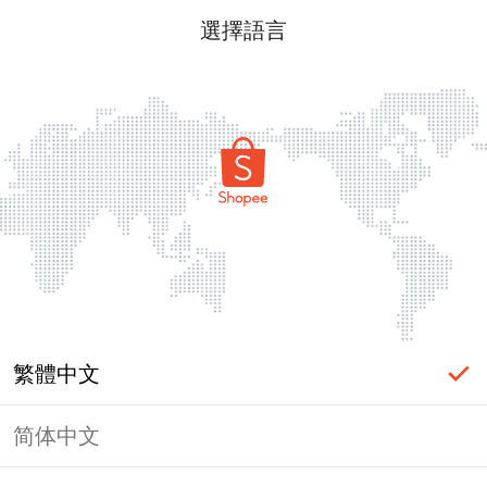
選擇語言
繁體中文
简体中文
頁面無法顯示