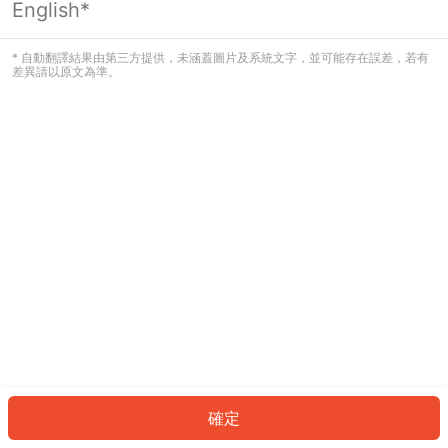
English*
發生錯誤！請登入並再試一次或回到主
頁。
* 自動翻譯結果由第三方提供，未涵蓋圖片及系統文字，並可能存在誤差，若有
差異請以原文為準。
登入
返回首頁
確定
ID: 997ded38916-df44-4151-898b-ab493c6b8e93