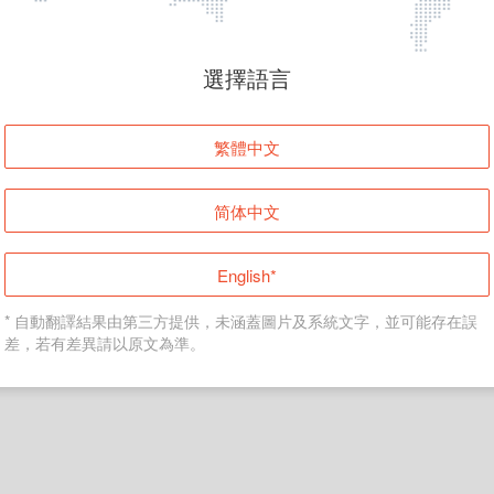
頁面無法顯示
選擇語言
發生錯誤！請登入並再試一次或回到主頁。
繁體中文
登入
简体中文
返回首頁
English*
* 自動翻譯結果由第三方提供，未涵蓋圖片及系統文字，並可能存在誤
差，若有差異請以原文為準。