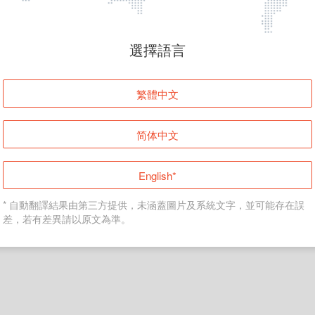
頁面無法顯示
選擇語言
發生錯誤！請登入並再試一次或回到主頁。
繁體中文
登入
简体中文
返回首頁
English*
* 自動翻譯結果由第三方提供，未涵蓋圖片及系統文字，並可能存在誤
差，若有差異請以原文為準。