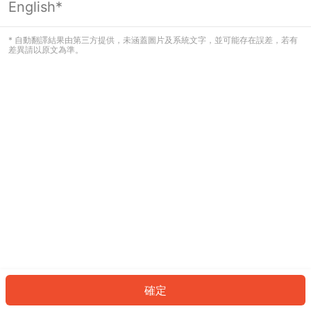
English*
發生錯誤！請登入並再試一次或回到主
頁。
* 自動翻譯結果由第三方提供，未涵蓋圖片及系統文字，並可能存在誤差，若有
差異請以原文為準。
登入
返回首頁
確定
ID: 900b05d0d7-9378-4ef1-9f1e-206669bd9b05