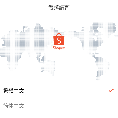
選擇語言
繁體中文
简体中文
頁面無法顯示